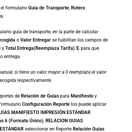
 el formulario
Guía de Transporte
,
Rutero
es
.
ulario guía de transporte, en la parte de calcular
ecogida
o
Valor Entregar
se habilitan los campos de
$
y
Total Entrega(Reemplaza Tarifa) $
, para que
 o entrega.
anual, si tiene un valor mayor a 0 reemplaza el valor
 recogida respectivamente.
reportes de
Relación de Guías
para
Manifiesto
y
l formulario
Configuración Reporte
los puede aplicar
UÍAS MANIFIESTO IMPRESIÓN ESTÁNDAR
as 6 (Formato Único)
,
RELACION GUIAS
 ESTÁNDAR
seleccionar en Reporte
Relación Guías