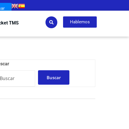
sar
Hablemos
cket TMS
scar
Buscar