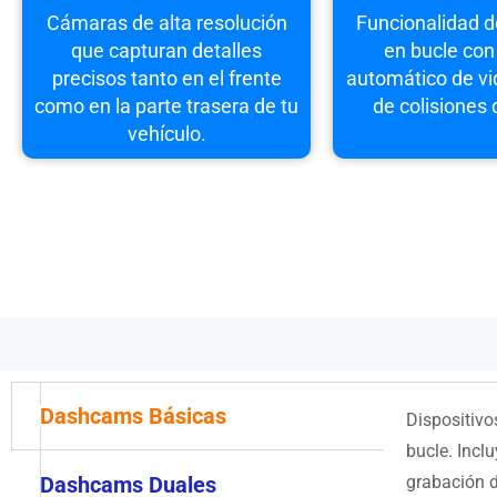
Cámaras de alta resolución
Funcionalidad d
que capturan detalles
en bucle con
precisos tanto en el frente
automático de vi
como en la parte trasera de tu
de colisiones
vehículo.
Dashcams Básicas
Dispositivo
bucle. Incl
Dashcams Duales
grabación d