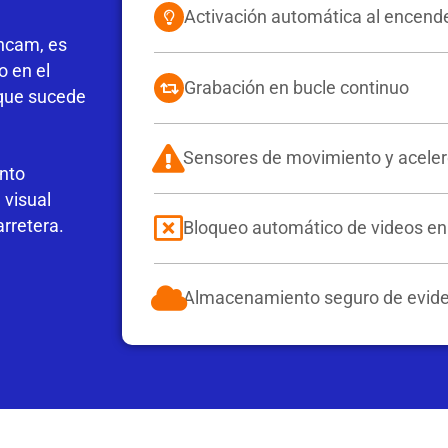
Activación automática al encende
hcam, es
o en el
Grabación en bucle continuo
 que sucede
Sensores de movimiento y acele
anto
 visual
rretera.
Bloqueo automático de videos en 
Almacenamiento seguro de evide