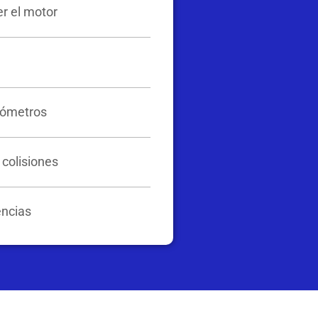
r el motor
rómetros
colisiones
ncias