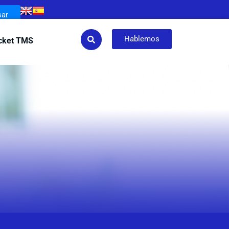
sar
Hablemos
cket TMS