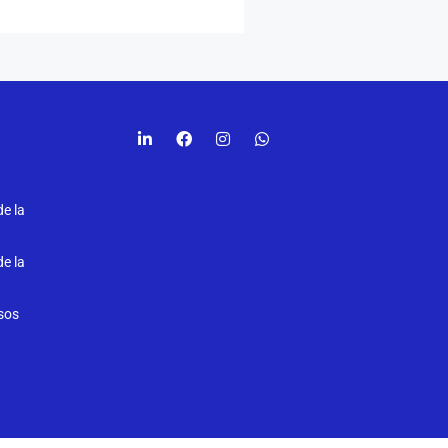
de la
de la
lsos