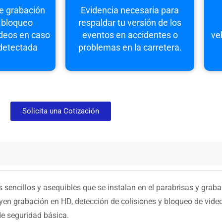
e grabación
Evidencia necesaria para
 bloqueo
respaldar tu versión de los
deos en caso
eventos en accidentes o
ve
 detectada
problemas en la carretera.
Solicita una Cotización
s sencillos y asequibles que se instalan en el parabrisas y gra
uyen grabación en HD, detección de colisiones y bloqueo de vide
e seguridad básica.