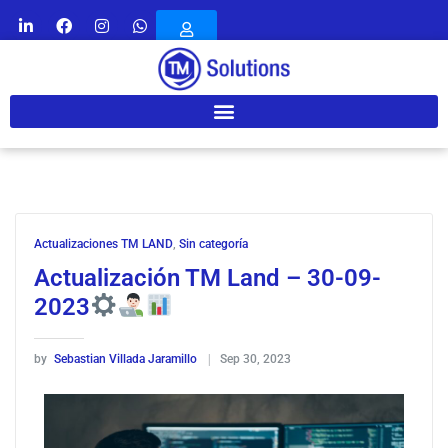
Actualizaciones TM LAND
,
Sin categoría
Actualización TM Land – 30-09-
2023
by
Sebastian Villada Jaramillo
Sep 30, 2023