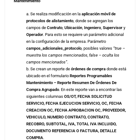
Mantenimiento
a. Se realiza modificación en la
aplicación móvil de
protocolos de alistamiento
, donde se agregan los
campos de
Contrato
,
Ubicación
,
Ingeniero
,
Supervisor
y
Operador
. Para esto se requiere un parámetro adicional
en la configuración de la empresa. Parámetro
campos_adicionales_protocolo
, posibles valores
“true –
muestra los campos mencionados, false – oculta los
campos mencionados”
.
b. Se crean un reporte de
órdenes de compra
donde está
ubicado en el formulario
Reportes Programables
Mantenimiento – Reporte Resumen De Órdenes De
Compra Agrupado
. En este reporte van a encontrar las
siguientes columnas
OS/OT, FECHA SOLICITUD
SERVICIO, FECHA
EJECUCION SERVICIO, OC, FECHA
CREACION OC, FECHA APROBACION OC, PROVEEDOR,
VEHICULO, NUMERO CONTRATO, CONTRATO,
RECOBRO, SUBTOTAL, IVA, TOTAL IVA INCLUIDO,
DOCUMENTO REFERENCIA O FACTURA, DETALLE
COMPRA
.