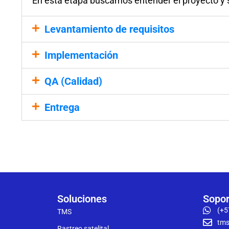
En esta etapa buscamos entender el proyecto y s
Levantamiento de requisitos
Implementación
QA (Calidad)
Entrega
Soluciones
Sopor
(+5
TMS
tms
Rastreo satelital