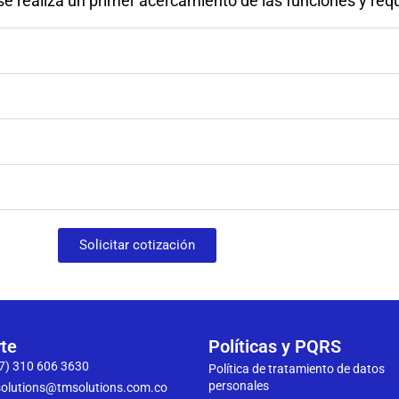
e realiza un primer acercamiento de las funciones y req
Solicitar cotización
te
Políticas y PQRS
7) 310 606 3630
Política de tratamiento de datos
personales
olutions@tmsolutions.com.co