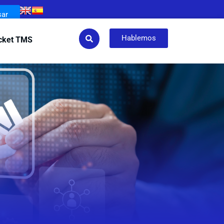
sar
Hablemos
cket TMS