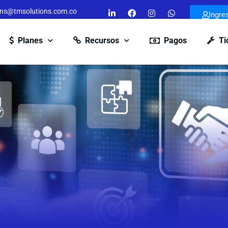
ons@tmsolutions.com.co
Ingre
Planes
Recursos
Pagos
Ti