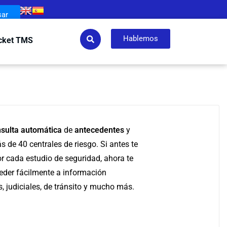
sar
Hablemos
cket TMS
sulta
automática
de
antecedentes
y
ás de
40 centrales
de riesgo. Si antes te
 cada estudio de seguridad, ahora te
der fácilmente a información
, judiciales, de tránsito y mucho más.