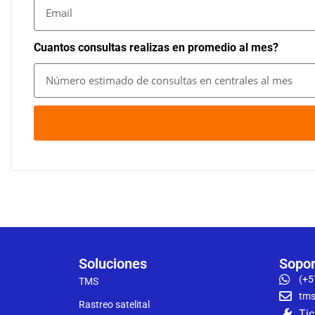
Cuantos consultas realizas en promedio al mes?
Soluciones
Sopor
(+5
TMS
tms
Rastreo satelital
Tic