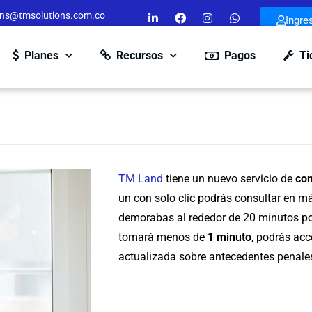
ons@tmsolutions.com.co
Ingre
Planes
Recursos
Pagos
Ti
TM Land
tiene un nuevo servicio de
con
un con solo clic podrás consultar en m
demorabas al rededor de 20 minutos por
tomará menos de
1 minuto
,
podrás acce
actualizada sobre antecedentes penales