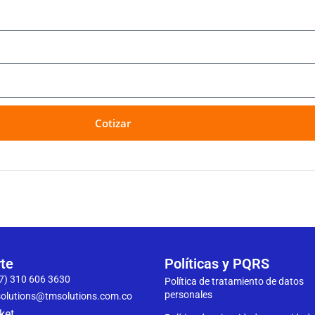
Cotizar
te
Políticas y PQRS
7) 310 606 3630
Política de tratamiento de datos
personales
olutions@tmsolutions.com.co
ket