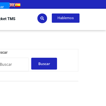
sar
Hablemos
cket TMS
scar
Buscar