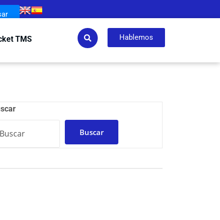
sar
Hablemos
cket TMS
scar
Buscar