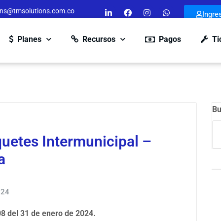
ons@tmsolutions.com.co
Ingre
Planes
Recursos
Pagos
Ti
Bu
quetes Intermunicipal –
a
024
8 del 31 de enero de 2024.