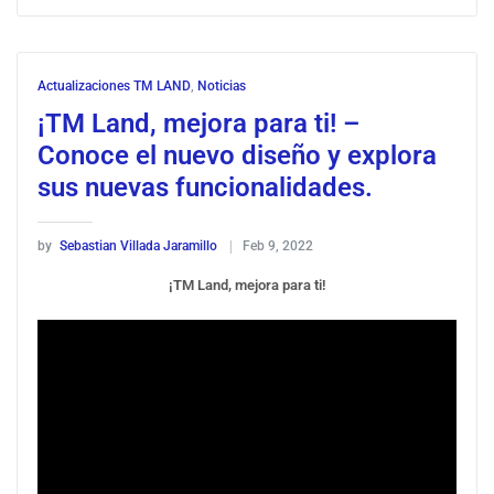
Actualizaciones TM LAND
,
Noticias
¡TM Land, mejora para ti! –
Conoce el nuevo diseño y explora
sus nuevas funcionalidades.
by
Sebastian Villada Jaramillo
Feb 9, 2022
¡TM Land, mejora para ti!